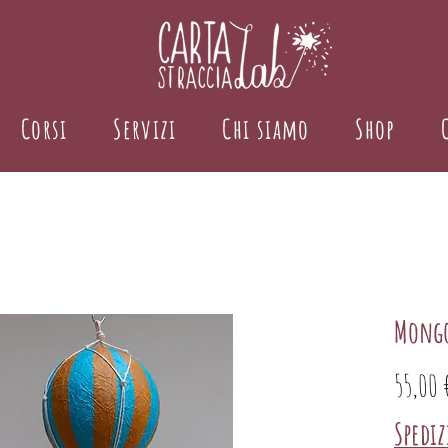
Corsi
Servizi
Chi siamo
Shop
Mongo
55,00 
Spedi