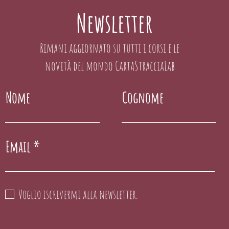
Newsletter
Misure: 
le misur
Rimani aggiornato su tutti i corsi e le
rispetto 
di segui
novità del mondo CartaStracciaLab
generale
la misura
Nome
Cognome
sempre ri
titolo de
XS: dia
Email
S: diam
M: diam
L: diam
XL: dia
Voglio iscrivermi alla newsletter.
XXL. di