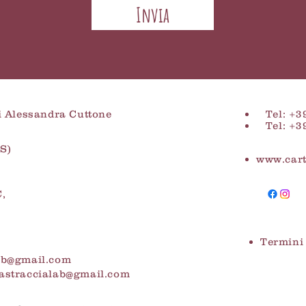
Siamo di
Invia
personali
nelle di
mongolfi
SPEDIZ
 Alessandra Cuttone
Tel: +3
Per spedi
Tel: +3
richiede
S)
cartastr
www.cart
C,
Termini 
lab@gmail.com
astraccialab@gmail.com