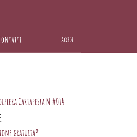
Contatti
Accedi
lfiera Cartapesta M #014
Prezzo
€
zione gratuita*